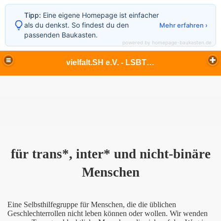
Tipp:
Eine eigene Homepage ist einfacher
als du denkst. So findest du den
Mehr erfahren ›
passenden Baukasten.
powered by homepage-baukasten.de
vielfalt.SH e.V. - LSBTIQ - lesbisch - schwul - bi - trans* - inter* - queer - Echte Vielfalt in Flensburg und im ganzen Norden
für trans*, inter* und nicht-binäre
Menschen
Eine Selbsthilfegruppe für Menschen, die die üblichen
Geschlechterrollen nicht leben können oder wollen. Wir wenden