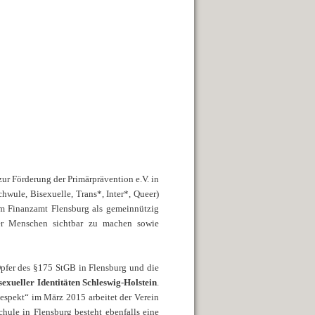
r Förderung der Primärprävention e.V. in
wule, Bisexuelle, Trans*, Inter*, Queer)
vom Finanzamt Flensburg als gemeinnützig
 der Menschen sichtbar zu machen sowie
fer des §175 StGB in Flensburg und die
sexueller Identitäten Schleswig-Holstein
.
espekt“ im März 2015 arbeitet der Verein
hule in Flensburg besteht ebenfalls eine