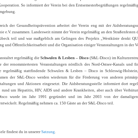
ooperation. So informiert der Verein bei den Erstsemesterbegrüßungen regelmäß
mgebung.
eich der Gesundheitsprävention arbeitet der Verein eng mit der Aidsberatungss
ie e.V. zusammen. Landesweit nimmt der Verein regelmäßig an den Straßenfesten d
beck teil und war maßgeblich am Gelingen des Projekts „Westküste denkt QUEE
g und Öffentlichkeitsarbeit und die Organisation einiger Veranstaltungen in der V
anstaltet regelmäßig die
Schwulen & Lesben – Disco
(S&L-Disco) im Kulturzentr
ne der renommiertesten Veranstaltungen nördlich des Nord-Ostsee-Kanals und fi
e regelmäßig stattfindende Schwulen & Lesben – Disco in Schleswig-Holstein,
hmen der S&L-Disco werden wiederum für die Förderung von anderen primärprä
taltungen und Aktionen eingesetzt. Die Aidsberatungsstelle informiert dort re
 rund um Hepatitis, HIV, AIDS und andere Krankheiten, aber auch über Verhüt
isco wurde im Jahr 1991 gegründet und im Jahr 2003 von der damaligen
entwickelt. Regelmäßig nehmen ca. 150 Gäste an der S&L-Disco teil.
iele findest du in unserer
Satzung
.