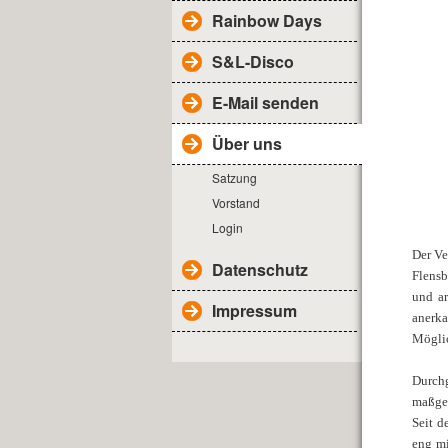
Rainbow Days
S&L-Disco
E-Mail senden
Über uns
Satzung
Vorstand
Login
Der Ve
Datenschutz
Flensb
und ar
Impressum
anerk
Möglic
Durchg
maßgeb
Seit d
eng mi