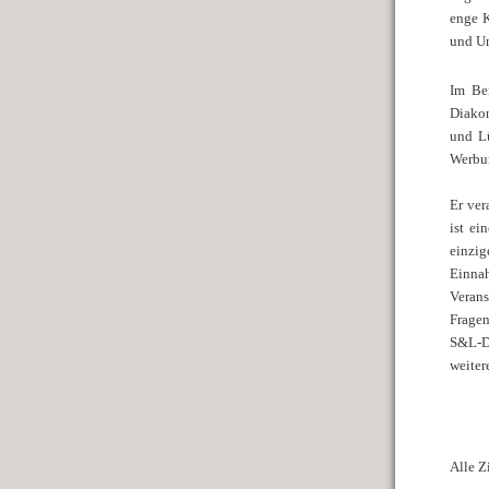
enge K
und U
Im Ber
Diakon
und Lü
Werbun
Er ver
ist ei
einzig
Einna
Verans
Fragen
S&L-D
weiter
Alle Z