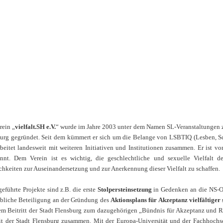
rein „
vielfalt.SH e.V.
“ wurde im Jahre 2003 unter dem Namen SL-Veranstaltungen zu
urg gegründet. Seit dem kümmert er sich um die Belange von LSBTIQ (Lesben, Sch
beitet landesweit mit weiteren Initiativen und Institutionen zusammen. Er ist 
annt. Dem Verein ist es wichtig, die geschlechtliche und sexuelle Vielfalt
hkeiten zur Auseinandersetzung und zur Anerkennung dieser Vielfalt zu schaffen.
eführte Projekte sind z.B. die erste
Stolpersteinsetzung
in Gedenken an die NS-Op
liche Beteiligung an der Gründung des
Aktionsplans für Akzeptanz vielfältiger 
em Beitritt der Stadt Flensburg zum dazugehörigen „Bündnis für Akzeptanz und R
t der Stadt Flensburg zusammen. Mit der Europa-Universität und der Fachhochsc