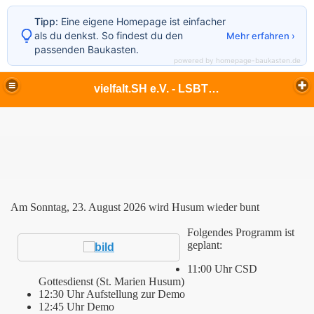
Tipp:
Eine eigene Homepage ist einfacher
als du denkst. So findest du den
Mehr erfahren ›
passenden Baukasten.
powered by homepage-baukasten.de
vielfalt.SH e.V. - LSBTIQ - lesbisch - schwul - bi - trans* - inter* - queer - Echte Vielfalt in Flensburg und im ganzen Norden
Am Sonntag, 23. August 2026 wird Husum wieder bunt
Folgendes Programm ist
geplant:
11:00 Uhr CSD
Gottesdienst (St. Marien Husum)
12:30 Uhr Aufstellung zur Demo
12:45 Uhr Demo