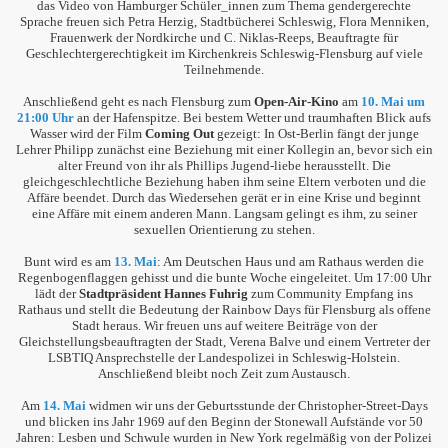
das Video von Hamburger Schüler_innen zum Thema gendergerechte
Sprache freuen sich Petra Herzig, Stadtbücherei Schleswig, Flora Menniken,
Frauenwerk der Nordkirche und C. Niklas-Reeps, Beauftragte für
Geschlechtergerechtigkeit im Kirchenkreis Schleswig-Flensburg auf viele
Teilnehmende.
Anschließend geht es nach Flensburg zum
Open-Air-Kino
am
10. Mai um
21:00 Uhr
an der Hafenspitze. Bei bestem Wetter und traumhaften Blick aufs
Wasser wird der Film
Coming Out
gezeigt: In Ost-Berlin fängt der junge
Lehrer Philipp zunächst eine Beziehung mit einer Kollegin an, bevor sich ein
alter Freund von ihr als Phillips Jugend-liebe herausstellt. Die
gleichgeschlechtliche Beziehung haben ihm seine Eltern verboten und die
Affäre beendet. Durch das Wiedersehen gerät er in eine Krise und beginnt
eine Affäre mit einem anderen Mann. Langsam gelingt es ihm, zu seiner
sexuellen Orientierung zu stehen.
Bunt wird es am
13. Mai
: Am Deutschen Haus und am Rathaus werden die
Regenbogenflaggen gehisst und die bunte Woche eingeleitet. Um 17:00 Uhr
lädt der
Stadtpräsident Hannes Fuhrig
zum Community Empfang ins
Rathaus und stellt die Bedeutung der Rainbow Days für Flensburg als offene
Stadt heraus. Wir freuen uns auf weitere Beiträge von der
Gleichstellungsbeauftragten der Stadt, Verena Balve und einem Vertreter der
LSBTIQ Ansprechstelle der Landespolizei in Schleswig-Holstein.
Anschließend bleibt noch Zeit zum Austausch.
Am
14. Mai
widmen wir uns der Geburtsstunde der Christopher-Street-Days
und blicken ins Jahr 1969 auf den Beginn der Stonewall Aufstände vor 50
Jahren: Lesben und Schwule wurden in New York regelmäßig von der Polizei