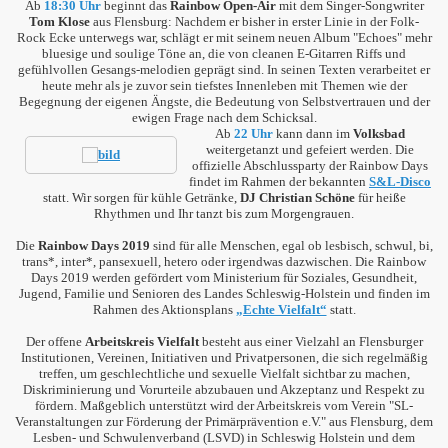
Ab
18:30 Uhr
beginnt das
Rainbow Open-Air
mit dem Singer-Songwriter
Tom Klose
aus Flensburg: Nachdem er bisher in erster Linie in der Folk-
Rock Ecke unterwegs war, schlägt er mit seinem neuen Album "Echoes" mehr
bluesige und soulige Töne an, die von cleanen E-Gitarren Riffs und
gefühlvollen Gesangs-melodien geprägt sind. In seinen Texten verarbeitet er
heute mehr als je zuvor sein tiefstes Innenleben mit Themen wie der
Begegnung der eigenen Ängste, die Bedeutung von Selbstvertrauen und der
ewigen Frage nach dem Schicksal.
Ab
22 Uhr
kann dann im
Volksbad
weitergetanzt und gefeiert werden. Die
offizielle Abschlussparty der Rainbow Days
findet im Rahmen der bekannten
S&L-Disco
statt. Wir sorgen für kühle Getränke,
DJ Christian Schöne
für heiße
Rhythmen und Ihr tanzt bis zum Morgengrauen.
Die
Rainbow Days 2019
sind für alle Menschen, egal ob lesbisch, schwul, bi,
trans*, inter*, pansexuell, hetero oder irgendwas dazwischen. Die Rainbow
Days 2019 werden gefördert vom Ministerium für Soziales, Gesundheit,
Jugend, Familie und Senioren des Landes Schleswig-Holstein und finden im
Rahmen des Aktionsplans
„Echte Vielfalt“
statt.
Der offene
Arbeitskreis Vielfalt
besteht aus einer Vielzahl an Flensburger
Institutionen, Vereinen, Initiativen und Privatpersonen, die sich regelmäßig
treffen, um geschlechtliche und sexuelle Vielfalt sichtbar zu machen,
Diskriminierung und Vorurteile abzubauen und Akzeptanz und Respekt zu
fördern. Maßgeblich unterstützt wird der Arbeitskreis vom Verein "SL-
Veranstaltungen zur Förderung der Primärprävention e.V." aus Flensburg, dem
Lesben- und Schwulenverband (LSVD) in Schleswig Holstein und dem