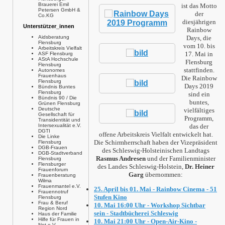
Brauerei Emil
ist das Motto
Petersen GmbH &
der
Co.KG
diesjährigen
Unterstützer_innen
Rainbow
Aidsberatung
Days, die
Flensburg
vom 10. bis
Arbeitskreis Vielfalt
17. Mai in
ASF Flensburg
AStA Hochschule
Flensburg
Flensburg
stattfinden.
Autonomes
Frauenhaus
Die Rainbow
Flensburg
Days 2019
Bündnis Buntes
Flensburg
sind ein
Bündnis 90 / Die
buntes,
Grünen Flensburg
Deutsche
vielfältiges
Gesellschaft für
Programm,
Transidentität und
Intersexualität e.V.
das der
DGTI
offene Arbeitskreis Vielfalt entwickelt hat.
Die Linke
Die Schirmherrschaft haben der Vizepräsident
Flensburg
DGB-Frauen
des Schleswig-Holsteinischen Landtags
DGB-Stadtverband
Rasmus Andresen
und der Familienminister
Flensburg
Flensburger
des Landes Schleswig-Holstein,
Dr. Heiner
Frauenforum
Garg
übernommen:
Frauenberatung
Wilma
Frauenmantel e.V.
25. April bis 01. Mai - Rainbow Cinema - 51
Frauennotruf
Stufen Kino
Flensburg
Frau & Beruf
10. Mai 16:00 Uhr - Workshop Sichtbar
Region Nord
sein - Stadtbücherei Schleswig
Haus der Familie
Hilfe für Frauen in
10. Mai 21:00 Uhr - Open-Air-Kino -
Not e.V.