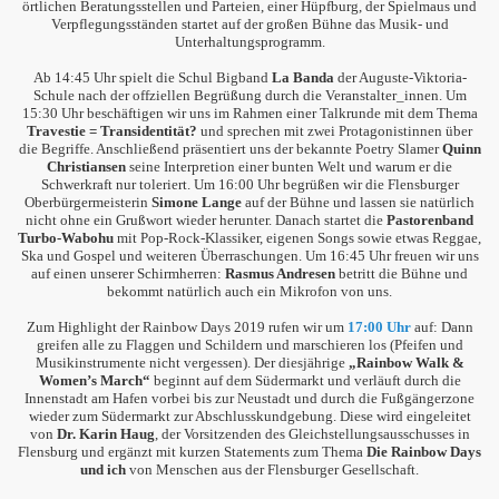
örtlichen Beratungsstellen und Parteien, einer Hüpfburg, der Spielmaus und
Verpflegungsständen startet auf der großen Bühne das Musik- und
Unterhaltungsprogramm.
Ab 14:45 Uhr spielt die Schul Bigband
La Banda
der Auguste-Viktoria-
Schule nach der offziellen Begrüßung durch die Veranstalter_innen. Um
15:30 Uhr beschäftigen wir uns im Rahmen einer Talkrunde mit dem Thema
Travestie = Transidentität?
und sprechen mit zwei Protagonistinnen über
die Begriffe. Anschließend präsentiert uns der bekannte Poetry Slamer
Quinn
Christiansen
seine Interpretion einer bunten Welt und warum er die
Schwerkraft nur toleriert. Um 16:00 Uhr begrüßen wir die Flensburger
Oberbürgermeisterin
Simone Lange
auf der Bühne und lassen sie natürlich
nicht ohne ein Grußwort wieder herunter. Danach startet die
Pastorenband
Turbo-Wabohu
mit Pop-Rock-Klassiker, eigenen Songs sowie etwas Reggae,
Ska und Gospel und weiteren Überraschungen. Um 16:45 Uhr freuen wir uns
auf einen unserer Schirmherren:
Rasmus Andresen
betritt die Bühne und
bekommt natürlich auch ein Mikrofon von uns.
Zum Highlight der Rainbow Days 2019 rufen wir um
17:00 Uhr
auf: Dann
greifen alle zu Flaggen und Schildern und marschieren los (Pfeifen und
Musikinstrumente nicht vergessen). Der diesjährige
„Rainbow Walk &
Women’s March“
beginnt auf dem Südermarkt und verläuft durch die
Innenstadt am Hafen vorbei bis zur Neustadt und durch die Fußgängerzone
wieder zum Südermarkt zur Abschlusskundgebung. Diese wird eingeleitet
von
Dr. Karin Haug
, der Vorsitzenden des Gleichstellungsausschusses in
Flensburg und ergänzt mit kurzen Statements zum Thema
Die Rainbow Days
und ich
von Menschen aus der Flensburger Gesellschaft.