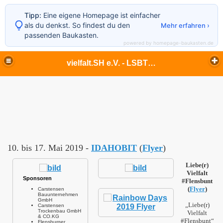
Tipp:
Eine eigene Homepage ist einfacher
als du denkst. So findest du den
Mehr erfahren ›
passenden Baukasten.
powered by homepage-baukasten.de
vielfalt.SH e.V. - LSBTIQ - lesbisch - schwul - bi - trans* - inter* - queer - Echte Vielfalt in Flensburg und im ganzen Norden
10. bis 17. Mai 2019 -
IDAHOBIT
(
Flyer
)
Liebe(r)
Vielfalt
Sponsoren
#Flensbunt
(
Flyer
)
Carstensen
Bauunternehmen
GmbH
„Liebe(r)
Carstensen
Trockenbau GmbH
Vielfalt
& CO.KG
#Flensbunt“
Flensburger