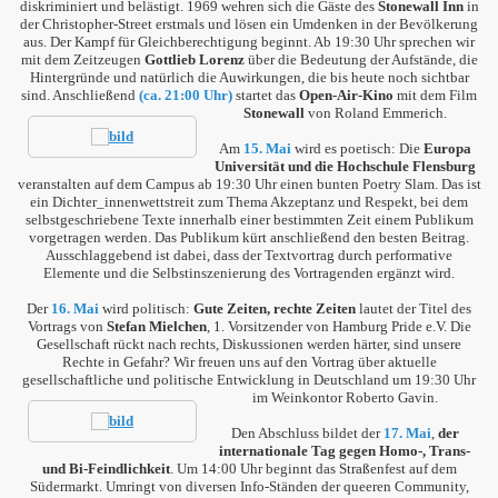
diskriminiert und belästigt. 1969 wehren sich die Gäste des
Stonewall Inn
in
der Christopher-Street erstmals und lösen ein Umdenken in der Bevölkerung
aus. Der Kampf für Gleichberechtigung beginnt. Ab 19:30 Uhr sprechen wir
mit dem Zeitzeugen
Gottlieb Lorenz
über die Bedeutung der Aufstände, die
Hintergründe und natürlich die Auwirkungen, die bis heute noch sichtbar
sind. Anschließend
(ca. 21:00 Uhr)
startet das
Open-Air-Kino
mit dem Film
Stonewall
von Roland Emmerich.
Am
15. Mai
wird es poetisch: Die
Europa
Universität und die Hochschule Flensburg
veranstalten auf dem Campus ab 19:30 Uhr einen bunten Poetry Slam. Das ist
ein Dichter_innenwettstreit zum Thema Akzeptanz und Respekt, bei dem
selbstgeschriebene Texte innerhalb einer bestimmten Zeit einem Publikum
vorgetragen werden. Das Publikum kürt anschließend den besten Beitrag.
Ausschlaggebend ist dabei, dass der Textvortrag durch performative
Elemente und die Selbstinszenierung des Vortragenden ergänzt wird.
Der
16. Mai
wird politisch:
Gute Zeiten, rechte Zeiten
lautet der Titel des
Vortrags von
Stefan Mielchen
, 1. Vorsitzender von Hamburg Pride e.V. Die
Gesellschaft rückt nach rechts, Diskussionen werden härter, sind unsere
Rechte in Gefahr? Wir freuen uns auf den Vortrag über aktuelle
gesellschaftliche und politische Entwicklung in Deutschland um 19:30 Uhr
im Weinkontor Roberto Gavin.
Den Abschluss bildet der
17. Mai
,
der
internationale Tag gegen Homo-, Trans-
und Bi-Feindlichkeit
. Um 14:00 Uhr beginnt das Straßenfest auf dem
Südermarkt. Umringt von diversen Info-Ständen der queeren Community,