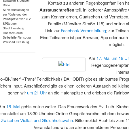
Schwulen & Lesben -
Kontakt zu anderen Regenbogenfamilien 
Disco
Austauschtreffen
teil. In lockerer Atmosphär
SL-Veranstaltungen
zur Förderung der
zum Kennenlernen, Quatschen und Vernetzen.
Primärprävention e.V.
Familie (Mürwiker Straße 115) und online a
SPDqueer
Stadt Flensburg
Link zur
Facebook Veranstaltung
; zur Teiln
Transsexuellen
Eine Teilnahme ist per Browser, App oder auch
Selbsthilfe Flensburg
Volksbad Flensburg
möglich.
Am
17. Mai um 18 U
Regenbogenempfang 
Intern
-/Bi-/Inter*-/Trans*Feindlichkeit (IDAHOBIT) gibt es ein buntes P
lichem Input. Anschließend gibt es einen lockeren Austasch bei kle
gehen wir
um 21 Uhr
an die Hafenspitze und erleben die Rainbo
Am
18. Mai
gehts online weiter. Das Frauenwerk des Ev.-Luth. Kirch
eranstaltet um 18:30 Uhr eine Online-Gesprächsreihe mit dem bewu
Zwischen Vielfalt und Gleichheitswahn
. Bitte meldet Euch bis zum 11
Veranstaltung wird an alle angemeldeten Personen 