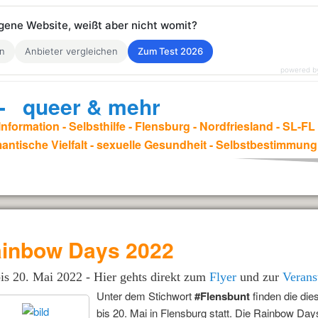
eigene Website, weißt aber nicht womit?
en
Anbieter vergleichen
Zum Test 2026
powered b
. - queer & mehr
nformation - Selbsthilfe - Flensburg - Nordfriesland - SL-F
antische Vielfalt - sexuelle Gesundheit - Selbstbestimmung
inbow Days 2022
bis 20. Mai 2022 - Hier gehts direkt zum
Flyer
und zur
Verans
Unter dem Stichwort
#Flensbunt
finden die di
bis 20. Mai in Flensburg statt. Die Rainbow Days