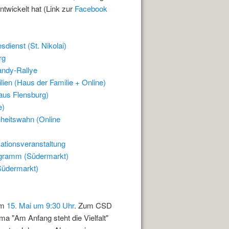
ntwickelt hat (Link zur
Facebook
dienst (St. Nikolai)
rg
Handy-Rallye
ien (Haus der Familie + Online)
aus Flensburg)
e)
hheitswahn (Online
ationsveranstaltung
ogramm (Südermarkt)
Südermarkt)
am
15. Mai um 9:30 Uhr
. Zum CSD
ma "Am Anfang steht die Vielfalt"