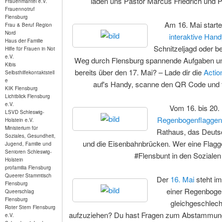
laden uns Pastor Marcus Friedrich und 
Frauenmantel e.V.
Frauennotruf
Flensburg
Am 16. Mai start
Frau & Beruf Region
Nord
interaktive Hand
Haus der Familie
Schnitzeljagd oder 
Hilfe für Frauen in Not
e.V.
Weg durch Flensburg spannende Aufgaben und
Kibis
bereits über den 17. Mai? – Lade dir die
Actio
Selbsthilfekontaktstell
e
auf's Handy, scanne den QR Code und fi
KIK Flensburg
Lichtblick Flensburg
e.V.
Vom 16. bis 20. 
LSVD Schleswig-
Regenbogenflaggen
Holstein e.V.
Ministerium für
Rathaus, das Deutsc
Soziales, Gesundheit,
und die Eisenbahnbrücken. Wer eine Flagge 
Jugend, Familie und
Senioren Schleswig-
#Flensbunt in den Sozialen 
Holstein
profamilia Flensburg
Queerer Stammtisch
Der
16. Mai
steht im
Flensburg
einer Regenbogenf
Queerschlag
Flensburg
gleichgeschlech
Roter Stern Flensburg
aufzuziehen? Du hast Fragen zum Abstammung
e.V.