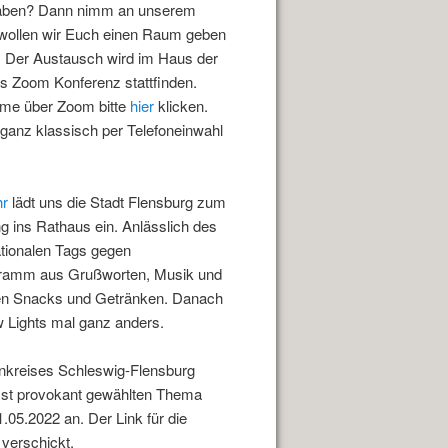
haben? Dann nimm an unserem
e wollen wir Euch einen Raum geben
 Der Austausch wird im Haus der
ls Zoom Konferenz stattfinden.
ahme über Zoom bitte
hier
klicken.
 ganz klassisch per Telefoneinwahl
hr
lädt uns die Stadt Flensburg zum
ins Rathaus ein. Anlässlich des
ationalen Tags gegen
rogramm aus Grußworten, Musik und
inen Snacks und Getränken. Danach
w Lights mal ganz anders.
enkreises Schleswig-Flensburg
sst provokant gewählten Thema
.05.2022 an. Der Link für die
verschickt.