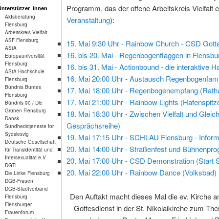
Programm, das der offene Arbeitskreis Vielfalt e
Unterstützer_innen
Aidsberatung
Veranstaltung
):
Flensburg
Arbeitskreis Vielfalt
ASF Flensburg
15. Mai 9:30 Uhr - Rainbow Church - CSD Gottes
AStA
16. bis 20. Mai - Regenbogenflaggen in Flensbu
Europauniversität
Flensburg
16. bis 31. Mai - Actionbound - die interaktive 
AStA Hochschule
16. Mai 20:00 Uhr - Austausch Regenbogenfamil
Flensburg
Bündnis Buntes
17. Mai 18:00 Uhr - Regenbogenempfang (Rath
Flensburg
17. Mai 21:00 Uhr - Rainbow Lights (Hafenspitz
Bündnis 90 / Die
Grünen Flensburg
18. Mai 18:30 Uhr - Zwischen Vielfalt und Gleic
Dansk
Gesprächsreihe)
Sundhedstjeneste for
Sydslesvig
19. Mai 17:15 Uhr - SCHLAU Flensburg - Inform
Deutsche Gesellschaft
20. Mai 14:00 Uhr - Straßenfest und Bühnenpr
für Transidentität und
Intersexualität e.V.
20. Mai 17:00 Uhr - CSD Demonstration (Start 
DGTI
20. Mai 22:00 Uhr - Rainbow Dance (Volksbad)
Die Linke Flensburg
DGB-Frauen
DGB-Stadtverband
Den Auftakt macht dieses Mal die ev. Kirche 
Flensburg
Flensburger
Gottesdienst in der St. Nikolaikirche zum The
Frauenforum