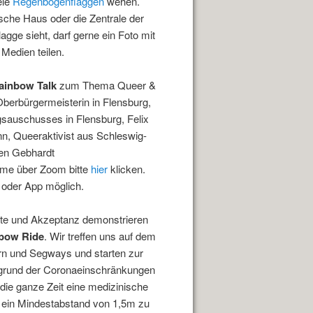
ele
Regenbogenflaggen
wehen.
sche Haus oder die Zentrale der
e sieht, darf gerne ein Foto mit
Medien teilen.
ainbow Talk
zum Thema Queer &
erbürgermeisterin in Flensburg,
gsauschusses in Flensburg, Felix
n, Queeraktivist aus Schleswig-
ven Gebhardt
ahme über Zoom bitte
hier
klicken.
 oder App möglich.
chte und Akzeptanz demonstrieren
bow Ride
. Wir treffen uns auf dem
rn und Segways und starten zur
fgrund der Coronaeinschränkungen
die ganze Zeit eine medizinische
 ein Mindestabstand von 1,5m zu