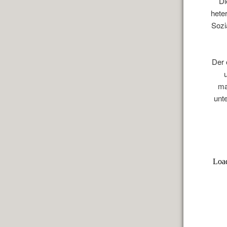
D
hete
Sozi
Der 
ma
unt