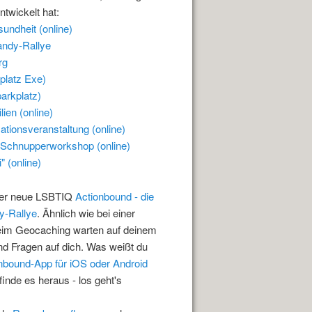
ntwickelt hat:
undheit (online)
Handy-Rallye
rg
platz Exe)
arkplatz)
ien (online)
tionsveranstaltung (online)
 Schnupperworkshop (online)
 (online)
 der neue LSBTIQ
Actionbound - die
y-Rallye
. Ähnlich wie bei einer
beim Geocaching warten auf deinem
 Fragen auf dich. Was weißt du
nbound-App für iOS oder Android
nde es heraus - los geht's