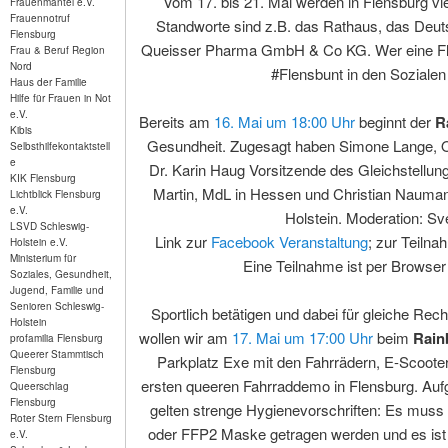
Vom 17. bis 21. Mai werden in Flensburg vi
Frauenmantel e.V.
Frauennotruf
Standworte sind z.B. das Rathaus, das Deut
Flensburg
Queisser Pharma GmbH & Co KG. Wer eine Flagg
Frau & Beruf Region
Nord
#Flensbunt in den Sozialen 
Haus der Familie
Hilfe für Frauen in Not
e.V.
Bereits am
16. Mai um 18:00 Uhr
beginnt der
R
Kibis
Gesundheit. Zugesagt haben Simone Lange, Ob
Selbsthilfekontaktstell
e
Dr. Karin Haug Vorsitzende des Gleichstellun
KIK Flensburg
Martin, MdL in Hessen und Christian Nauman
Lichtblick Flensburg
e.V.
Holstein. Moderation: S
LSVD Schleswig-
Link zur
Facebook Veranstaltung
; zur Teiln
Holstein e.V.
Ministerium für
Eine Teilnahme ist per Browser
Soziales, Gesundheit,
Jugend, Familie und
Senioren Schleswig-
Sportlich betätigen und dabei für gleiche Re
Holstein
wollen wir am
17. Mai um 17:00 Uhr
beim
Rain
profamilia Flensburg
Queerer Stammtisch
Parkplatz Exe mit den Fahrrädern, E-Scoote
Flensburg
ersten queeren Fahrraddemo in Flensburg. Au
Queerschlag
Flensburg
gelten strenge Hygienevorschriften: Es muss 
Roter Stern Flensburg
oder FFP2 Maske getragen werden und es ist
e.V.