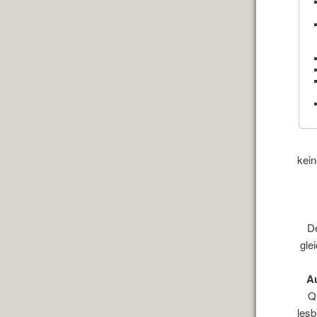
kein
D
gle
A
Q
lesb