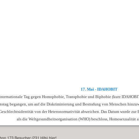
17. Mai - IDAHOBIT
Internationale Tag gegen Homophobie, Transphobie und Biphobie (kurz IDAHOBIT) 
nstag begangen, um auf die Diskriminierung und Bestrafung von Menschen hinzuwei
Geschlechtsidentität von der Heteronormativität abweichen. Das Datum wurde zur 
als die Weltgesundheitsorganisation (WHO) beschloss, Homosexualität al
on 173 Besucher (231 Hits) hier!