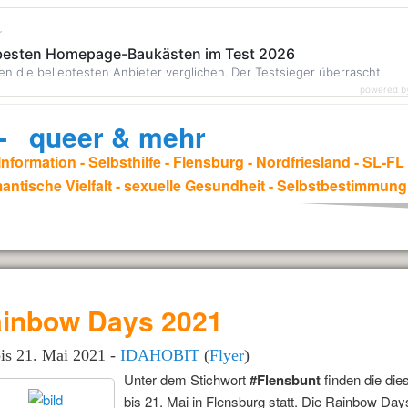
r
 besten Homepage-Baukästen im Test 2026
en die beliebtesten Anbieter verglichen. Der Testsieger überrascht.
powered b
. - queer & mehr
nformation - Selbsthilfe - Flensburg - Nordfriesland - SL-F
antische Vielfalt - sexuelle Gesundheit - Selbstbestimmung
inbow Days 2021
bis 21. Mai 2021 -
IDAHOBIT
(
Flyer
)
Unter dem Stichwort
#Flensbunt
finden die di
bis 21. Mai in Flensburg statt. Die Rainbow Days