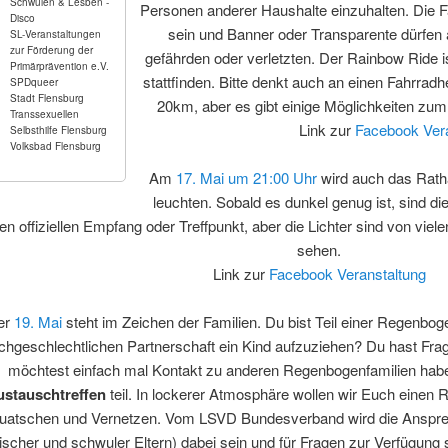
Schwulen & Lesben -
Personen anderer Haushalte einzuhalten. Die 
Disco
sein und Banner oder Transparente dürfen 
SL-Veranstaltungen
zur Förderung der
gefährden oder verletzten. Der Rainbow Ride is
Primärprävention e.V.
stattfinden. Bitte denkt auch an einen Fahrradh
SPDqueer
Stadt Flensburg
20km, aber es gibt einige Möglichkeiten z
Transsexuellen
Link zur
Facebook Vera
Selbsthilfe Flensburg
Volksbad Flensburg
Am
17. Mai um 21:00 Uhr
wird auch das Rath
leuchten. Sobald es dunkel genug ist, sind die
en offiziellen Empfang oder Treffpunkt, aber die Lichter sind von vie
sehen.
Link zur
Facebook Veranstaltung
er
19. Mai
steht im Zeichen der Familien. Du bist Teil einer Regenboge
ichgeschlechtlichen Partnerschaft ein Kind aufzuziehen? Du hast 
möchtest einfach mal Kontakt zu anderen Regenbogenfamilien h
ustauschtreffen
teil. In lockerer Atmosphäre wollen wir Euch eine
uatschen und Vernetzen. Vom LSVD Bundesverband wird die Ansprechp
ischer und schwuler Eltern) dabei sein und für Fragen zur Verfügung