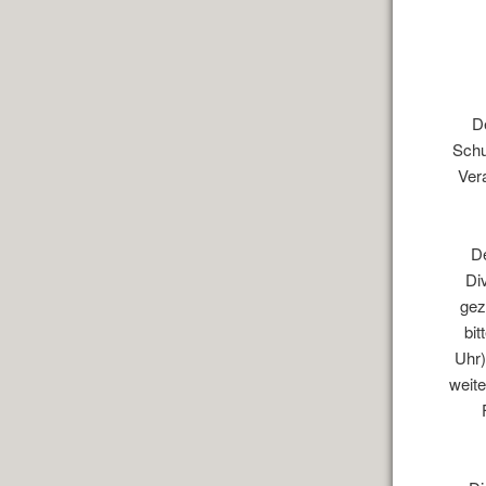
D
Schu
Ver
De
Di
gez
bi
Uhr)
weite