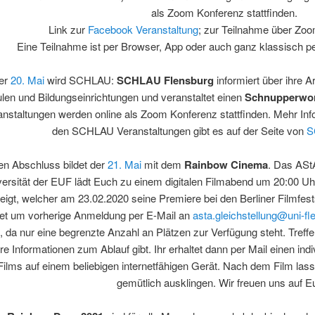
als Zoom Konferenz stattfinden.
Link zur
Facebook Veranstaltung
; zur Teilnahme über Zoo
Eine Teilnahme ist per Browser, App oder auch ganz klassisch pe
er
20. Mai
wird SCHLAU:
SCHLAU Flensburg
informiert über ihre A
len und Bildungseinrichtungen und veranstaltet einen
Schnupperwo
anstaltungen werden online als Zoom Konferenz stattfinden. Mehr Inf
den SCHLAU Veranstaltungen gibt es auf der Seite von
S
n Abschluss bildet der
21. Mai
mit dem
Rainbow Cinema
. Das AStA
versität der EUF lädt Euch zu einem digitalen Filmabend um 20:00 Uhr
eigt, welcher am 23.02.2020 seine Premiere bei den Berliner Filmfest
ttet um vorherige Anmeldung per E-Mail an
asta.gleichstellung@uni-fl
, da nur eine begrenzte Anzahl an Plätzen zur Verfügung steht. Treff
re Informationen zum Ablauf gibt. Ihr erhaltet dann per Mail einen i
Films auf einem beliebigen internetfähigen Gerät. Nach dem Film l
gemütlich ausklingen. Wir freuen uns auf E