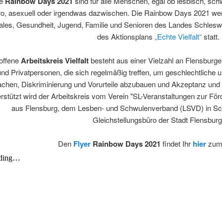
ie
Rainbow Days 2021
sind für alle Menschen, egal ob lesbisch, schwul
ro, asexuell oder irgendwas dazwischen. Die Rainbow Days 2021 wer
ales, Gesundheit, Jugend, Familie und Senioren des Landes Schlesw
des Aktionsplans
„Echte Vielfalt“
statt.
offene
Arbeitskreis Vielfalt
besteht aus einer Vielzahl an Flensburger 
und Privatpersonen, die sich regelmäßig treffen, um geschlechtliche un
chen, Diskriminierung und Vorurteile abzubauen und Akzeptanz und 
erstützt wird der Arbeitskreis vom Verein "SL-Veranstaltungen zur För
aus Flensburg, dem Lesben- und Schwulenverband (LSVD) in Sc
Gleichstellungsbüro der Stadt Flensburg
Den
Flyer
Rainbow Days 2021
findet Ihr
hier
zum