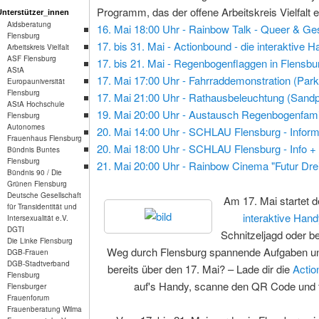
Programm, das der offene Arbeitskreis Vielfalt e
Unterstützer_innen
Aidsberatung
16. Mai 18:00 Uhr - Rainbow Talk - Queer & Ges
Flensburg
17. bis 31. Mai - Actionbound - die interaktive 
Arbeitskreis Vielfalt
ASF Flensburg
17. bis 21. Mai - Regenbogenflaggen in Flensbu
AStA
17. Mai 17:00 Uhr - Fahrraddemonstration (Park
Europauniversität
Flensburg
17. Mai 21:00 Uhr - Rathausbeleuchtung (Sandp
AStA Hochschule
19. Mai 20:00 Uhr - Austausch Regenbogenfamil
Flensburg
Autonomes
20. Mai 14:00 Uhr - SCHLAU Flensburg - Informa
Frauenhaus Flensburg
20. Mai 18:00 Uhr - SCHLAU Flensburg - Info +
Bündnis Buntes
Flensburg
21. Mai 20:00 Uhr - Rainbow Cinema "Futur Drei"
Bündnis 90 / Die
Grünen Flensburg
Deutsche Gesellschaft
Am 17. Mai startet
für Transidentität und
interaktive Hand
Intersexualität e.V.
DGTI
Schnitzeljagd oder 
Die Linke Flensburg
Weg durch Flensburg spannende Aufgaben und
DGB-Frauen
DGB-Stadtverband
bereits über den 17. Mai? – Lade dir die
Actio
Flensburg
auf's Handy, scanne den QR Code und fi
Flensburger
Frauenforum
Frauenberatung Wilma