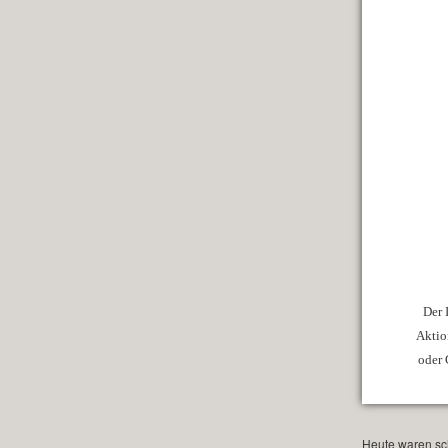
Der 
Aktio
oder 
Heute waren sch